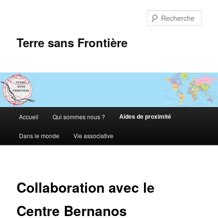
Aller
au
Rech
contenu
principal
Terre sans Frontière
Menu
Aides de proximité
Accueil
Qui sommes nous ?
principal
Dans le monde
Vie associative
Collaboration avec le
Centre Bernanos