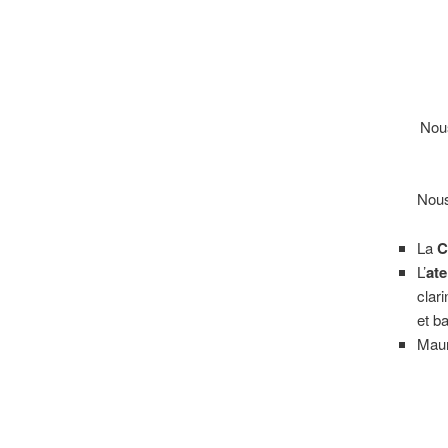
Nous
Nous
La
C
L’
at
clar
et ba
Maur