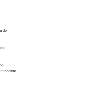
au de
ons :
on,
contrebasse