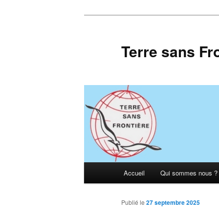
Aller
au
contenu
Terre sans Fr
principal
Menu
Accueil
Qui sommes nous ?
principal
Publié le
27 septembre 2025