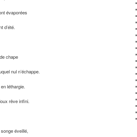
ont évaporées
t d’été.
urde chape
uquel nul n’échappe.
en léthargie.
oux rêve infini.
 songe éveillé,