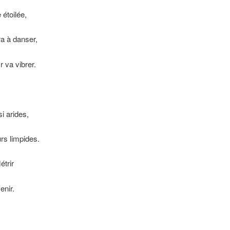
 étoilée,
ra à danser,
 va vibrer.
i arides,
rs limpides.
étrir
enir.