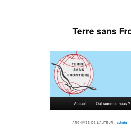
Aller
Aller
au
au
contenu
contenu
Terre sans Fr
principal
secondaire
Menu
Accueil
Qui sommes nous ?
principal
admin
ARCHIVES DE L’AUTEUR :