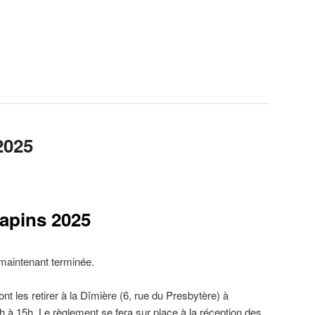
2025
apins 2025
aintenant terminée.
 les retirer à la Dîmière (6, rue du Presbytère) à
à 15h. Le règlement se fera sur place à la réception des