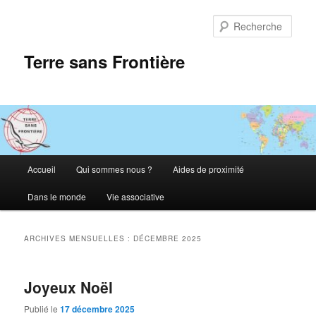
Aller
Aller
au
au
Rech
contenu
contenu
principal
secondaire
Terre sans Frontière
Menu
Accueil
Qui sommes nous ?
Aides de proximité
principal
Dans le monde
Vie associative
ARCHIVES MENSUELLES :
DÉCEMBRE 2025
Joyeux Noël
Publié le
17 décembre 2025