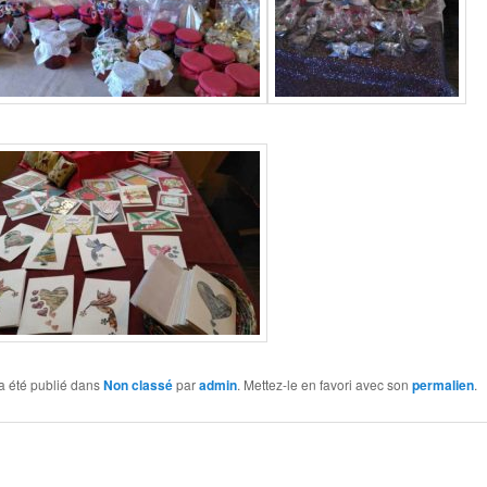
a été publié dans
Non classé
par
admin
. Mettez-le en favori avec son
permalien
.