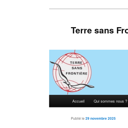
Aller
au
contenu
Terre sans Fr
principal
Menu
Accueil
Qui sommes nous ?
principal
Publié le
29 novembre 2025