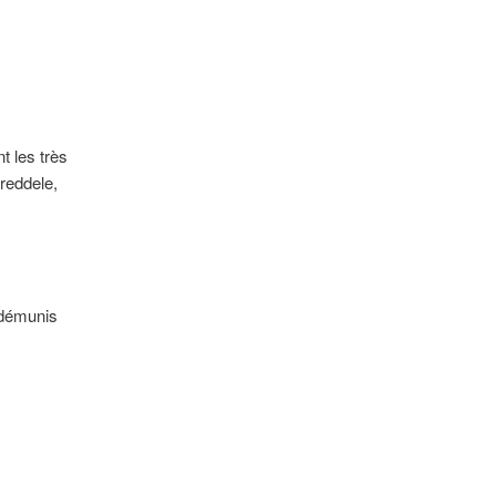
articles
 les très
reddele,
 démunis