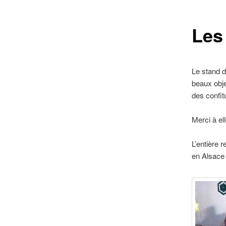
Les
Le stand d
beaux obje
des confit
Merci à el
L’entière 
en Alsace