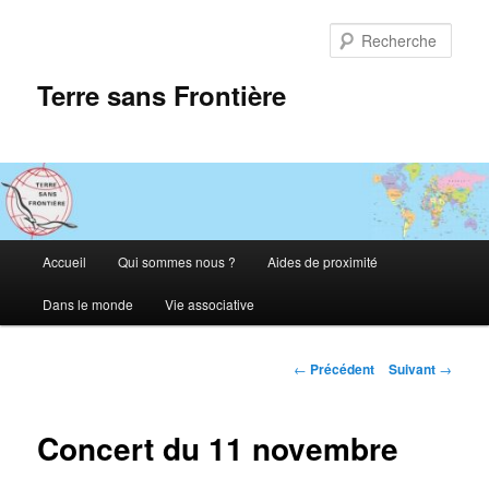
Aller
au
Rech
contenu
principal
Terre sans Frontière
Menu
Accueil
Qui sommes nous ?
Aides de proximité
principal
Dans le monde
Vie associative
Navigation
←
Précédent
Suivant
→
des
articles
Concert du 11 novembre