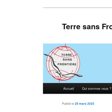
Aller
au
contenu
Terre sans Fr
principal
Menu
Accueil
Qui sommes nous ?
principal
Publié le
28 mars 2025