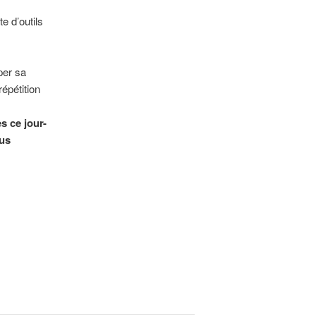
e d’outils
per sa
répétition
s ce jour-
ous