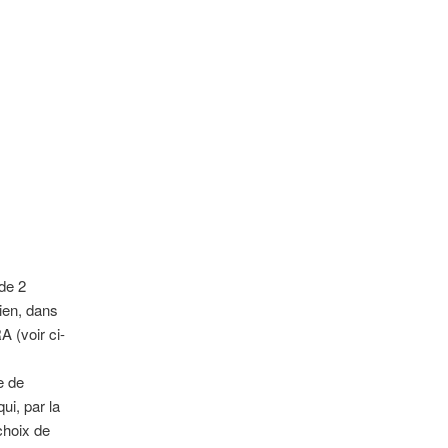
articles
 de 2
vien, dans
 (voir ci-
e de
ui, par la
choix de