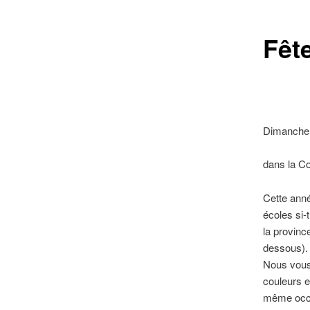
Fêt
Dimanche 
dans la Co
Cette anné
écoles si-
la provinc
dessous).
Nous vous 
couleurs e
même occas