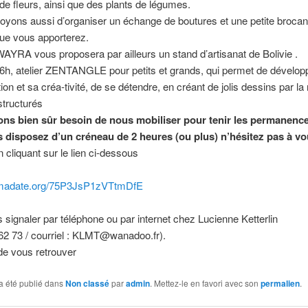
 de fleurs, ainsi que des plants de légumes.
yons aussi d’organiser un échange de boutures et une petite brocant
que vous apporterez.
RA vous proposera par ailleurs un stand d’artisanat de Bolivie .
6h, atelier ZENTANGLE pour petits et grands, qui permet de dévelop
on et sa créa-tivité, de se détendre, en créant de jolis dessins par la 
structurés
ns bien sûr besoin de nous mobiliser pour tenir les permanence
us disposez d’un créneau de 2 heures (ou plus) n’hésitez pas à v
 cliquant sur le lien ci-dessous
ramadate.org/75P3JsP1zVTtmDfE
 signaler par téléphone ou par internet chez Lucienne Ketterlin
62 73 / courriel : KLMT@wanadoo.fr).
 de vous retrouver
a été publié dans
Non classé
par
admin
. Mettez-le en favori avec son
permalien
.