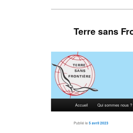
Aller
au
contenu
Terre sans Fr
principal
Menu
Accueil
Qui sommes nous ?
principal
Publié le
5 avril 2023