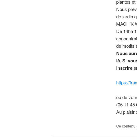
plantes et
Nous prévo
de jardin 
MACH’K WAY
De 14hà 1
concentrati
de motifs 
Nous auro
là. Si vo
inscrire
en
https://f
ou de vous
(06 11 45 
Au plaisir
Ce contenu 