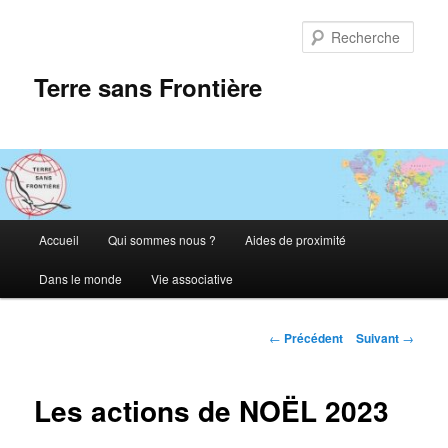
Aller
au
Rech
contenu
principal
Terre sans Frontière
Menu
Accueil
Qui sommes nous ?
Aides de proximité
principal
Dans le monde
Vie associative
Navigation
←
Précédent
Suivant
→
des
articles
Les actions de NOËL 2023