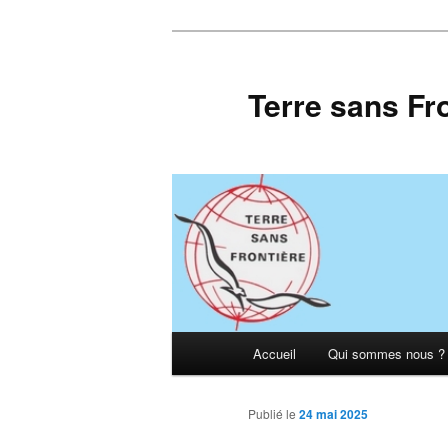
Aller
au
contenu
Terre sans Fr
principal
Menu
Accueil
Qui sommes nous ?
principal
Publié le
24 mai 2025