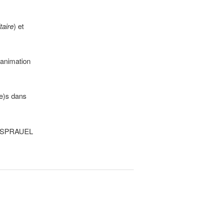
taire
) et
’animation
(e)s dans
 SPRAUEL