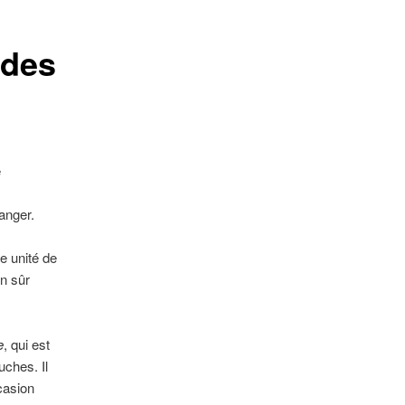
articles
 des
é
anger.
e unité de
n sûr
e
, qui est
ches. Il
casion