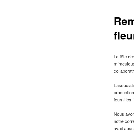
Rem
fleu
La fête des
miraculeus
collaborat
L’associat
production
fourni les
Nous avons
notre corr
avait auss